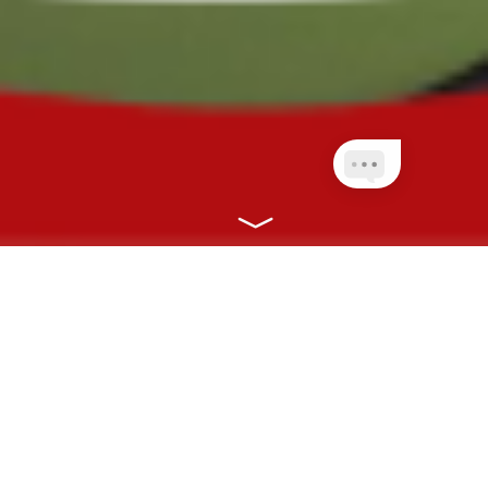
NOSSOS PLANOS
CONECTANDO VOCÊ À SAÚDE COM
RAPIDEZ, EFICIÊNCIA E ONLINE!
CLIENTES PLANETA
QUEM AINDA NÃO É
NET
CLIENTE