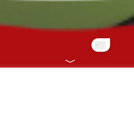
NOSSOS PLANOS
CONECTANDO VOCÊ À SAÚDE COM
RAPIDEZ, EFICIÊNCIA E ONLINE!
CLIENTES PLANETA
QUEM AINDA NÃO É
NET
CLIENTE