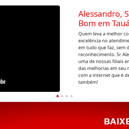
Alessandro, S
Bom em Tauá
Quem leva a melhor co
excelência no atendim
em tudo que faz, sem d
reconhecimento. Sr Al
uma de nossas filiais e
das melhorias em seu 
com a internet que é d
também!
BAIX