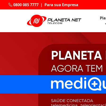
0800 085 7777
|
Para sua Empresa
Pl