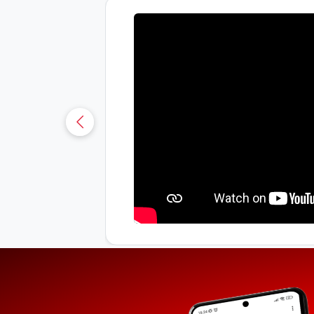
uá-CE
sobre os
osianna