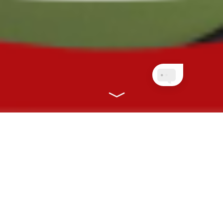
NOSSOS PLANOS
CONECTANDO VOCÊ À SAÚDE COM
RAPIDEZ, EFICIÊNCIA E ONLINE!
CLIENTES PLANETA
QUEM AINDA NÃO É
NET
CLIENTE