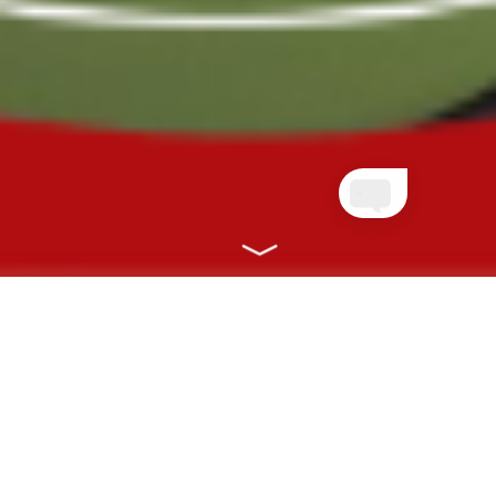
NOSSOS PLANOS
CONECTANDO VOCÊ À SAÚDE COM
RAPIDEZ, EFICIÊNCIA E ONLINE!
CLIENTES PLANETA
QUEM AINDA NÃO É