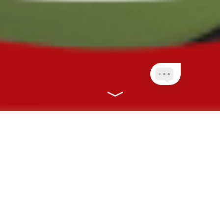
NOSSOS PLANOS
CONECTANDO VOCÊ À SAÚDE COM
RAPIDEZ, EFICIÊNCIA E ONLINE!
CLIENTES PLANETA
QUEM AINDA NÃO É
NET
CLIENTE