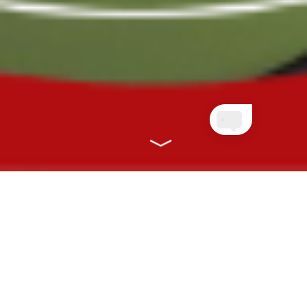
NOSSOS PLANOS
CONECTANDO VOCÊ À SAÚDE COM
RAPIDEZ, EFICIÊNCIA E ONLINE!
CLIENTES PLANETA
QUEM AINDA NÃO É