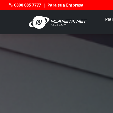
0800 085 7777
|
Para sua Empresa
Pla