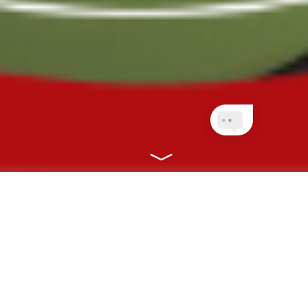
NOSSOS PLANOS
CONECTANDO VOCÊ À SAÚDE COM
RAPIDEZ, EFICIÊNCIA E ONLINE!
CLIENTES PLANETA
QUEM AINDA NÃO É