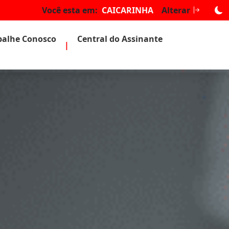
Você esta em:
CAICARINHA
Alterar
balhe Conosco
Central do Assinante
|