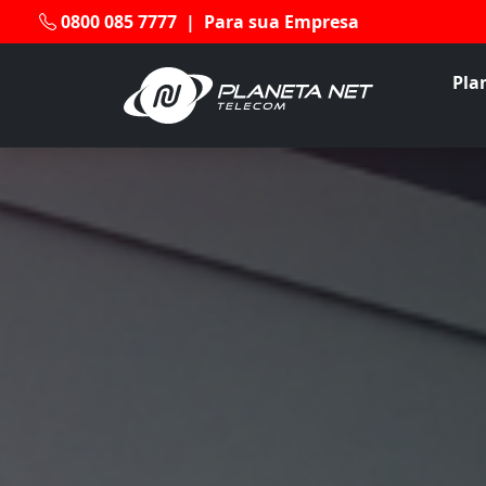
0800 085 7777
|
Para sua Empresa
Pla