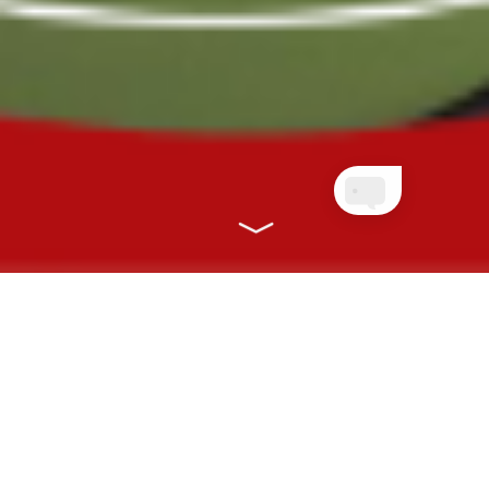
NOSSOS PLANOS
CONECTANDO VOCÊ À SAÚDE COM
RAPIDEZ, EFICIÊNCIA E ONLINE!
CLIENTES PLANETA
QUEM AINDA NÃO É