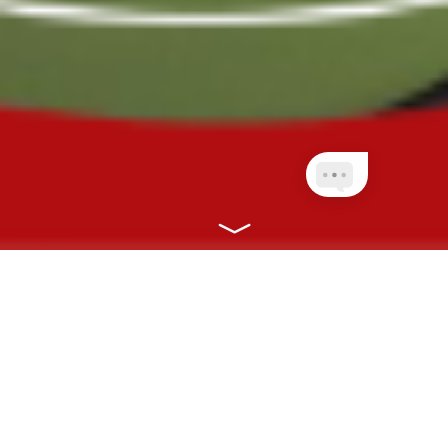
NOSSOS PLANOS
CONECTANDO VOCÊ À SAÚDE COM
RAPIDEZ, EFICIÊNCIA E ONLINE!
CLIENTES PLANETA
QUEM AINDA NÃO É