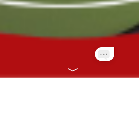
NOSSOS PLANOS
CONECTANDO VOCÊ À SAÚDE COM
RAPIDEZ, EFICIÊNCIA E ONLINE!
CLIENTES PLANETA
QUEM AINDA NÃO É