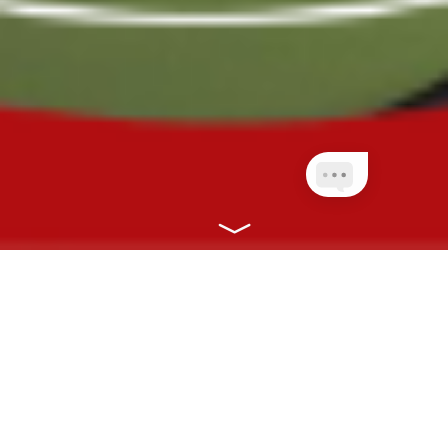
NOSSOS PLANOS
CONECTANDO VOCÊ À SAÚDE COM
RAPIDEZ, EFICIÊNCIA E ONLINE!
CLIENTES PLANETA
QUEM AINDA NÃO É