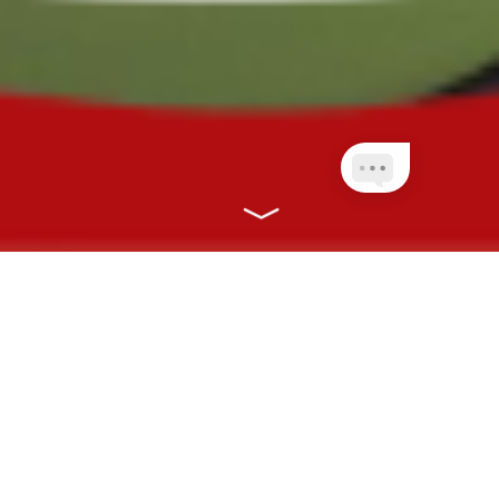
NOSSOS PLANOS
CONECTANDO VOCÊ À SAÚDE COM
RAPIDEZ, EFICIÊNCIA E ONLINE!
CLIENTES PLANETA
QUEM AINDA NÃO É
NET
CLIENTE