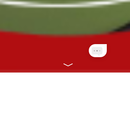
NOSSOS PLANOS
CONECTANDO VOCÊ À SAÚDE COM
RAPIDEZ, EFICIÊNCIA E ONLINE!
CLIENTES PLANETA
QUEM AINDA NÃO É