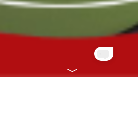
NOSSOS PLANOS
CONECTANDO VOCÊ À SAÚDE COM
RAPIDEZ, EFICIÊNCIA E ONLINE!
CLIENTES PLANETA
QUEM AINDA NÃO É