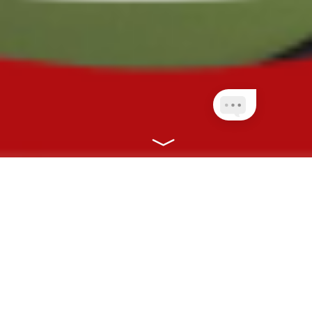
NOSSOS PLANOS
CONECTANDO VOCÊ À SAÚDE COM
RAPIDEZ, EFICIÊNCIA E ONLINE!
CLIENTES PLANETA
QUEM AINDA NÃO É
NET
CLIENTE