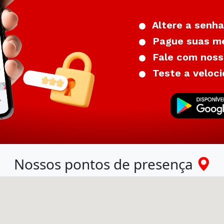
Altere a senha
Pague suas me
Fale com nosso
Teste a veloci
Nossos pontos de presença