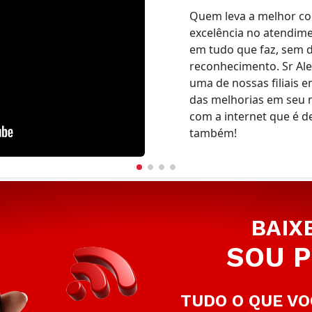
Quem leva a melhor co
excelência no atendim
em tudo que faz, sem d
reconhecimento. Sr Al
uma de nossas filiais e
das melhorias em seu 
com a internet que é d
também!
BAIX
SOU P
TUDO O QUE VO