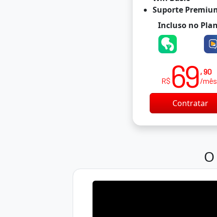
Suporte Premiu
Incluso no Pla
69
, 90
R$
/mê
Contratar
O 