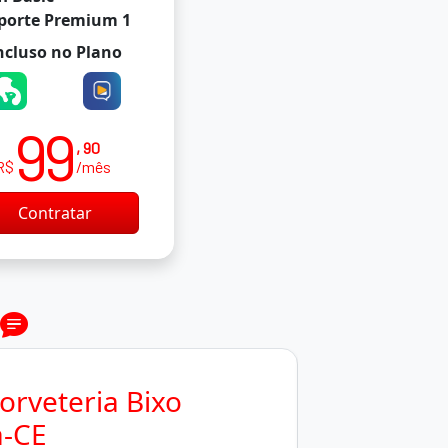
porte Premium 1
ncluso no Plano
99
, 90
R$
/mês
Contratar
orveteria Bixo
-CE