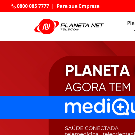
0800 085 7777
|
Para sua Empresa
Pl