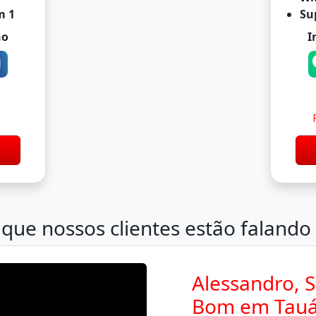
m 1
Su
no
I
s
que nossos clientes estão falando
Alessandro, S
Bom em Tauá