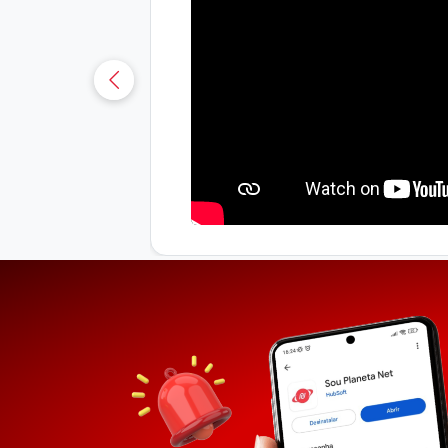
uá-CE
sobre os
osianna