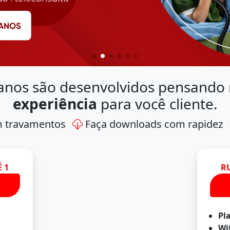
anos são desenvolvidos pensando
experiência
para você cliente.
m travamentos
Faça downloads com rapidez
 1
R
Pl
Wi