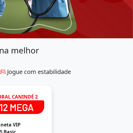
 na melhor
Jogue com estabilidade
URAL CANINDÉ 2
12 MEGA
aneta VIP
fi Basic