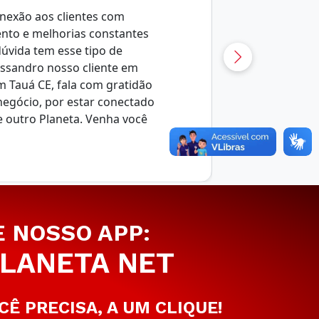
nexão aos clientes com
ento e melhorias constantes
úvida tem esse tipo de
essandro nosso cliente em
m Tauá CE, fala com gratidão
negócio, por estar conectado
e outro Planeta. Venha você
E NOSSO APP:
LANETA NET
CÊ PRECISA, A UM CLIQUE!