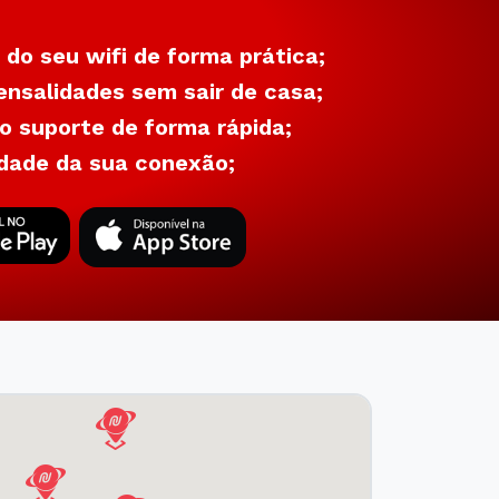
 do seu wifi de forma prática;
nsalidades sem sair de casa;
 suporte de forma rápida;
dade da sua conexão;