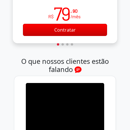
79
, 90
R$
/mês
Contratar
O que nossos clientes estão
falando