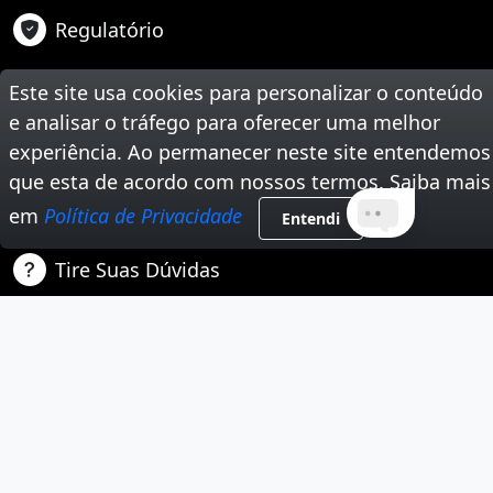
Regulatório
Suporte
Este site usa cookies para personalizar o conteúdo
Teste Sua Velocidade
e analisar o tráfego para oferecer uma melhor
experiência. Ao permanecer neste site entendemos
Segunda Via de Boleto
que esta de acordo com nossos termos. Saiba mais
em
Política de Privacidade
Trabalhe Conosco
Entendi
Tire Suas Dúvidas
Nossas Redes Sociais
Instagram
Youtube
Facebook