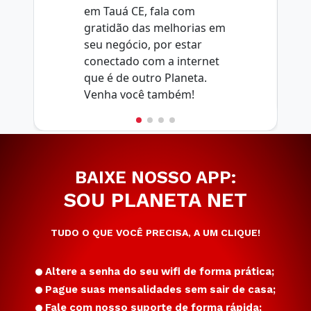
em Tauá CE, fala com
gratidão das melhorias em
seu negócio, por estar
conectado com a internet
que é de outro Planeta.
Venha você também!
BAIXE NOSSO APP:
SOU PLANETA NET
TUDO O QUE VOCÊ PRECISA, A UM CLIQUE!
Altere a senha do seu wifi de forma prática;
Pague suas mensalidades sem sair de casa;
Fale com nosso suporte de forma rápida;