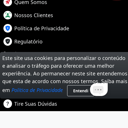
Quem Somos
Nossos Clientes
Política de Privacidade
Regulatório
Suporte
Este site usa cookies para personalizar o conteúdo
Teste Sua Velocidade
e analisar o tráfego para oferecer uma melhor
experiência. Ao permanecer neste site entendemos
Segunda Via de Boleto
que esta de acordo com nossos termos. Saiba mais
em
Política de Privacidade
Trabalhe Conosco
Entendi
Tire Suas Dúvidas
Nossas Redes Sociais
Instagram