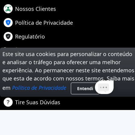
Nossos Clientes
Política de Privacidade
Regulatório
Suporte
Este site usa cookies para personalizar o conteúdo
Teste Sua Velocidade
e analisar o tráfego para oferecer uma melhor
experiência. Ao permanecer neste site entendemos
Segunda Via de Boleto
que esta de acordo com nossos termos. Saiba mais
em
Política de Privacidade
Trabalhe Conosco
Entendi
Tire Suas Dúvidas
Nossas Redes Sociais
Instagram