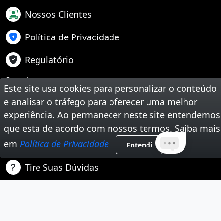
Nossos Clientes
Política de Privacidade
Regulatório
Suporte
Este site usa cookies para personalizar o conteúdo
Teste Sua Velocidade
e analisar o tráfego para oferecer uma melhor
experiência. Ao permanecer neste site entendemos
Segunda Via de Boleto
que esta de acordo com nossos termos. Saiba mais
em
Política de Privacidade
Trabalhe Conosco
Entendi
Tire Suas Dúvidas
Nossas Redes Sociais
Instagram