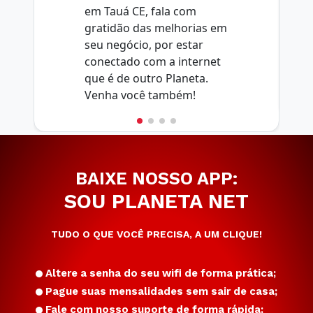
em Tauá CE, fala com
gratidão das melhorias em
seu negócio, por estar
conectado com a internet
que é de outro Planeta.
Venha você também!
BAIXE NOSSO APP:
SOU PLANETA NET
TUDO O QUE VOCÊ PRECISA, A UM CLIQUE!
Altere a senha do seu wifi de forma prática;
Pague suas mensalidades sem sair de casa;
Fale com nosso suporte de forma rápida;