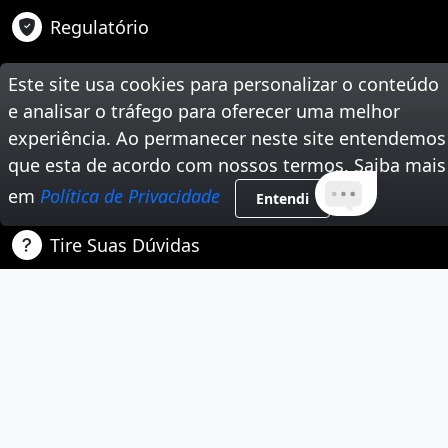
Regulatório
Suporte
Este site usa cookies para personalizar o conteúdo
Teste Sua Velocidade
e analisar o tráfego para oferecer uma melhor
experiência. Ao permanecer neste site entendemos
Segunda Via de Boleto
que esta de acordo com nossos termos. Saiba mais
em
Política de Privacidade
Trabalhe Conosco
Entendi
Tire Suas Dúvidas
Nossas Redes Sociais
Instagram
Youtube
Facebook