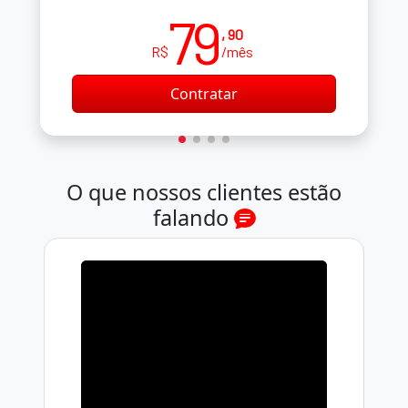
79
, 90
R$
/mês
Contratar
O que nossos clientes estão
falando