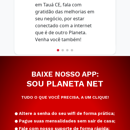
em Tauá CE, fala com
gratidão das melhorias em
seu negócio, por estar
conectado com a internet
que é de outro Planeta.
Venha você também!
BAIXE NOSSO APP:
SOU PLANETA NET
TUDO O QUE VOCÊ PRECISA, A UM CLIQUE!
Altere a senha do seu wifi de forma prática;
Pague suas mensalidades sem sair de casa;
Fale com nosso suporte de forma rápida;