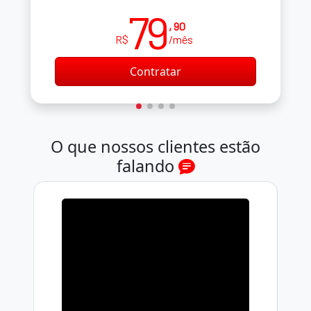
79
, 90
R$
/mês
Contratar
O que nossos clientes estão
falando