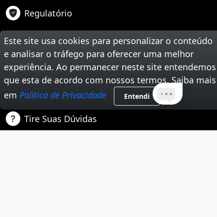
Regulatório
Suporte
Este site usa cookies para personalizar o conteúdo
Teste Sua Velocidade
e analisar o tráfego para oferecer uma melhor
experiência. Ao permanecer neste site entendemos
Segunda Via de Boleto
que esta de acordo com nossos termos. Saiba mais
em
Política de Privacidade
Trabalhe Conosco
Entendi
Tire Suas Dúvidas
Nossas Redes Sociais
Instagram
Youtube
Facebook