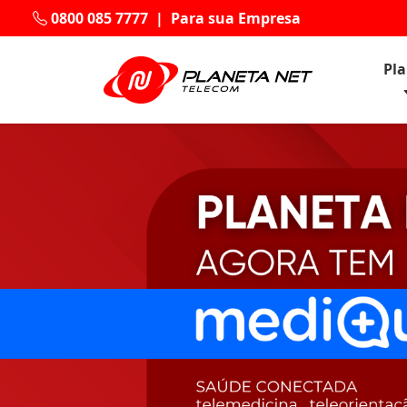
0800 085 7777
|
Para sua Empresa
Pl