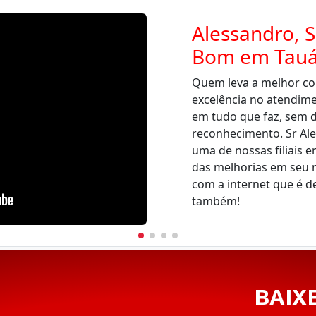
Alessandro, S
Bom em Tauá
Quem leva a melhor co
excelência no atendim
em tudo que faz, sem d
reconhecimento. Sr Al
uma de nossas filiais e
das melhorias em seu 
com a internet que é d
também!
BAIX