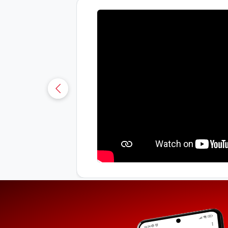
uá-CE
sobre os
osianna