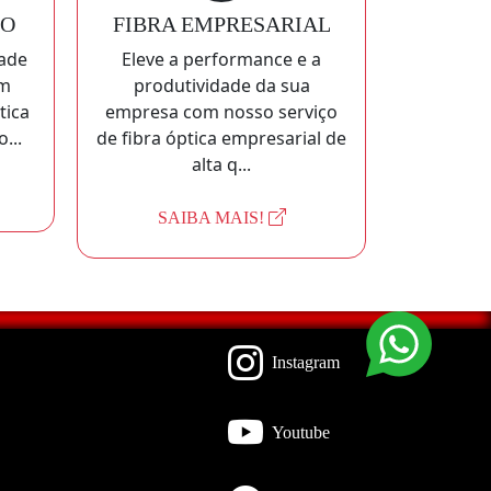
IO
FIBRA EMPRESARIAL
dade
Eleve a performance e a
om
produtividade da sua
tica
empresa com nosso serviço
...
de fibra óptica empresarial de
alta q...
SAIBA MAIS!
Instagram
Youtube