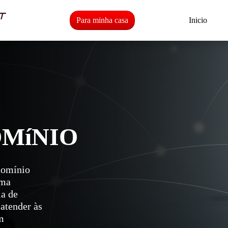
Para minha casa
Inicio
OMíNIO
domínio
ima
a de
 atender às
m