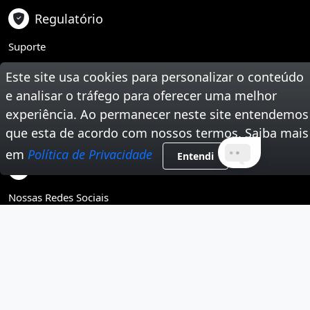
Regulatório
Suporte
Teste Sua Velocidade
Este site usa cookies para personalizar o conteúdo
e analisar o tráfego para oferecer uma melhor
Segunda Via de Boleto
experiência. Ao permanecer neste site entendemos
que esta de acordo com nossos termos. Saiba mais
Trabalhe Conosco
em
Política de Privacidade
Entendi
Tire Suas Dúvidas
Nossas Redes Sociais
Instagram
Youtube
Facebook