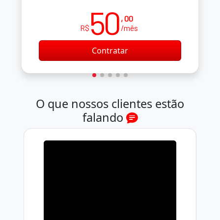
50
, 00
R$
/mês
Contratar
O que nossos clientes estão
falando