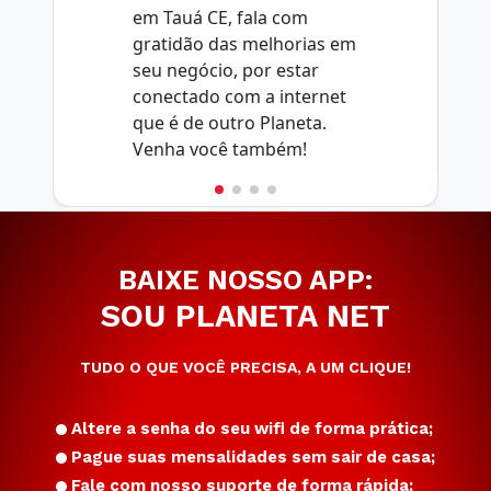
em Tauá CE, fala com
gratidão das melhorias em
seu negócio, por estar
conectado com a internet
que é de outro Planeta.
Venha você também!
BAIXE NOSSO APP:
SOU PLANETA NET
TUDO O QUE VOCÊ PRECISA, A UM CLIQUE!
Altere a senha do seu wifi de forma prática;
Pague suas mensalidades sem sair de casa;
Fale com nosso suporte de forma rápida;