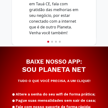
em Tauá CE, fala com
gratidão das melhorias em
seu negócio, por estar
conectado com a internet
que é de outro Planeta.
Venha você também!
BAIXE NOSSO APP:
SOU PLANETA NET
TUDO O QUE VOCÊ PRECISA, A UM CLIQUE!
Altere a senha do seu wifi de forma prática;
Pague suas mensalidades sem sair de casa;
Fale com nosso suporte de forma rápida;