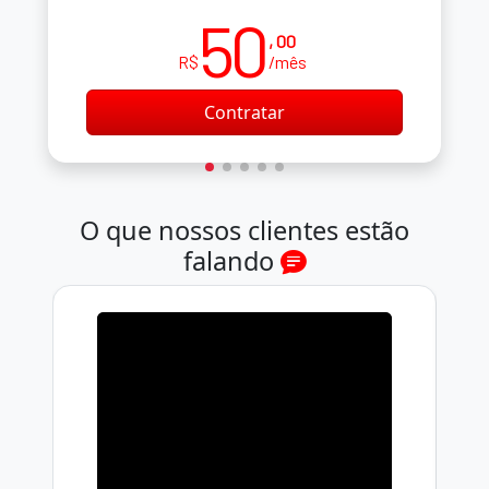
50
, 00
R$
/mês
Contratar
O que nossos clientes estão
falando