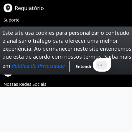
Regulatório
Suporte
Teste Sua Velocidade
Este site usa cookies para personalizar o conteúdo
e analisar o tráfego para oferecer uma melhor
Segunda Via de Boleto
experiência. Ao permanecer neste site entendemos
que esta de acordo com nossos termos. Saiba mais
Trabalhe Conosco
em
Política de Privacidade
Entendi
Tire Suas Dúvidas
Nossas Redes Sociais
Instagram
Youtube
Facebook