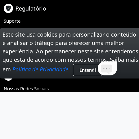
Regulatório
Suporte
Teste Sua Velocidade
Este site usa cookies para personalizar o conteúdo
e analisar o tráfego para oferecer uma melhor
Segunda Via de Boleto
experiência. Ao permanecer neste site entendemos
que esta de acordo com nossos termos. Saiba mais
Trabalhe Conosco
em
Política de Privacidade
Entendi
Tire Suas Dúvidas
Nossas Redes Sociais
Instagram
Youtube
Facebook