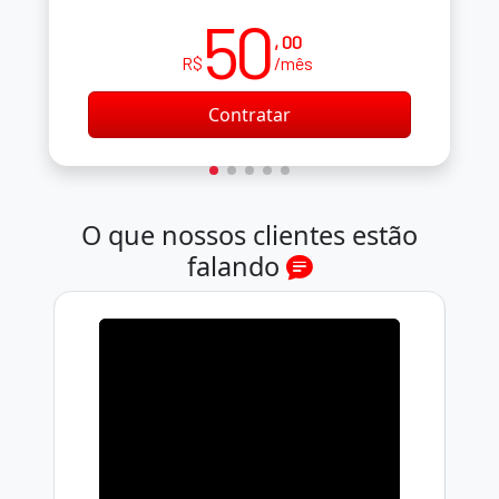
50
, 00
R$
/mês
Contratar
O que nossos clientes estão
falando