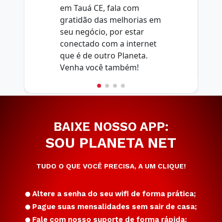
em Tauá CE, fala com
gratidão das melhorias em
seu negócio, por estar
conectado com a internet
que é de outro Planeta.
Venha você também!
BAIXE NOSSO APP:
SOU PLANETA NET
TUDO O QUE VOCÊ PRECISA, A UM CLIQUE!
Altere a senha do seu wifi de forma prática;
Pague suas mensalidades sem sair de casa;
Fale com nosso suporte de forma rápida;