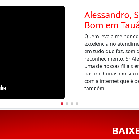
Alessandro, S
Bom em Tauá
Quem leva a melhor co
excelência no atendim
em tudo que faz, sem d
reconhecimento. Sr Al
uma de nossas filiais e
das melhorias em seu 
com a internet que é d
também!
BAIX