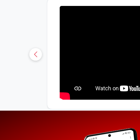
uá-CE
sobre os
osianna