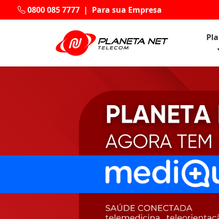
0800 085 7777
|
Para sua Empresa
Pl