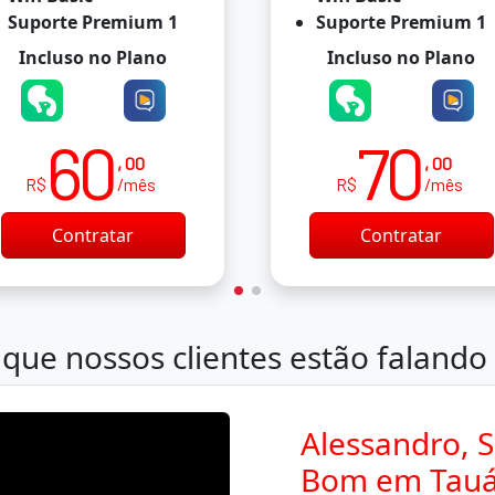
Suporte Premium 1
Suporte Premium 1
Incluso no Plano
Incluso no Plano
60
70
, 00
, 00
R$
/mês
R$
/mês
Contratar
Contratar
que nossos clientes estão falando
Alessandro, S
Bom em Tauá