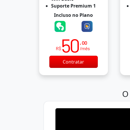
Suporte Premium 1
Incluso no Plano
50
, 00
R$
/mês
Contratar
O 