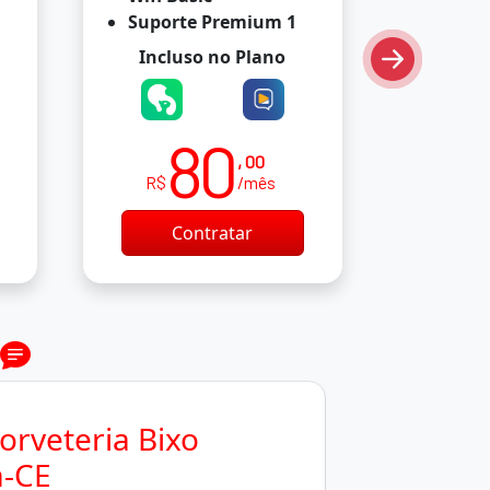
Suporte Premium 1
Supor
Incluso no Plano
Incl
80
, 00
R$
/mês
R$
Contratar
C
orveteria Bixo
-CE