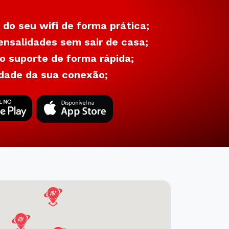
 do seu wifi de forma prática;
nsalidades sem sair de casa;
 suporte de forma rápida;
dade da sua conexão;