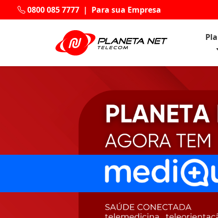
0800 085 7777
|
Para sua Empresa
Pl