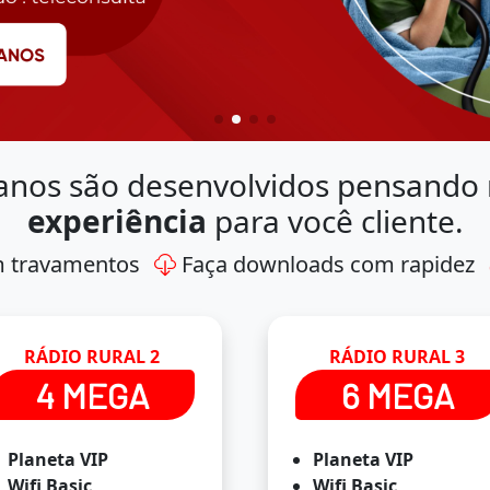
anos são desenvolvidos pensando
experiência
para você cliente.
m travamentos
Faça downloads com rapidez
RÁDIO RURAL 2
RÁDIO RURAL 3
4 MEGA
6 MEGA
Planeta VIP
Planeta VIP
Wifi Basic
Wifi Basic