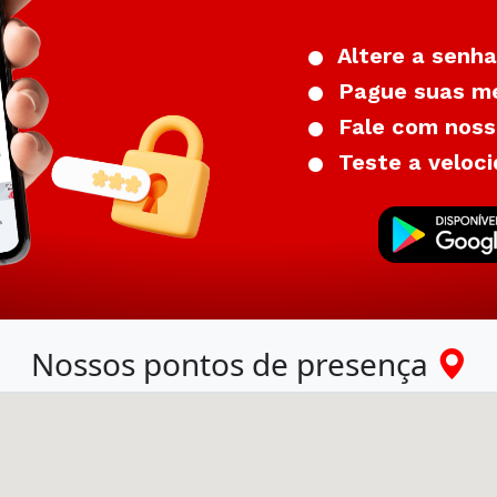
Altere a senha
Pague suas me
Fale com nosso
Teste a veloci
Nossos pontos de presença