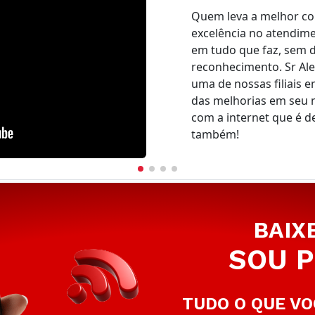
Quem leva a melhor co
excelência no atendim
em tudo que faz, sem d
reconhecimento. Sr Al
uma de nossas filiais e
das melhorias em seu 
com a internet que é d
também!
BAIX
SOU P
TUDO O QUE VO