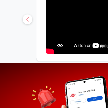
uá-CE
sobre os
osianna