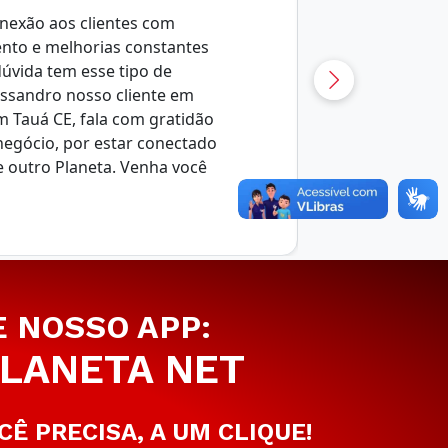
nexão aos clientes com
ento e melhorias constantes
úvida tem esse tipo de
essandro nosso cliente em
m Tauá CE, fala com gratidão
negócio, por estar conectado
e outro Planeta. Venha você
E NOSSO APP:
LANETA NET
CÊ PRECISA, A UM CLIQUE!