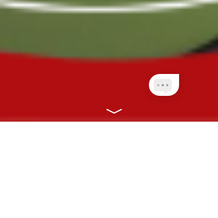
NOSSOS PLANOS
CONECTANDO VOCÊ À SAÚDE COM
RAPIDEZ, EFICIÊNCIA E ONLINE!
CLIENTES PLANETA
QUEM AINDA NÃO É