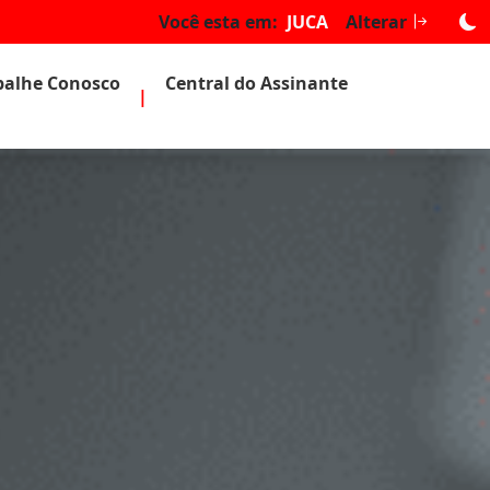
Você esta em:
JUCA
Alterar
balhe Conosco
Central do Assinante
|