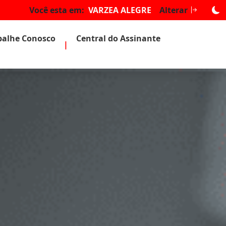
Você esta em:
VARZEA ALEGRE
Alterar
balhe Conosco
Central do Assinante
|