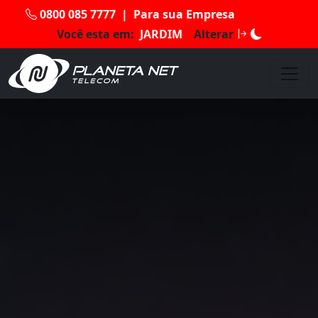
0800 085 7777
|
Para sua Empresa
Você esta em:
JARDIM
Alterar