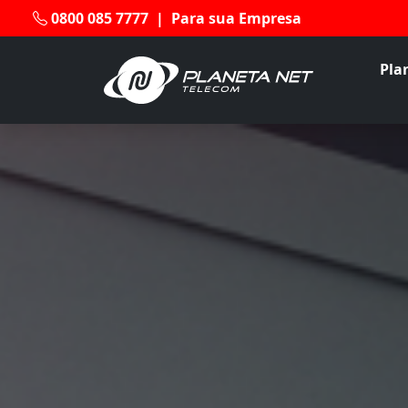
0800 085 7777
|
Para sua Empresa
Pla