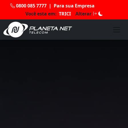
0800 085 7777
|
Para sua Empresa
Você esta em:
TRICI
Alterar