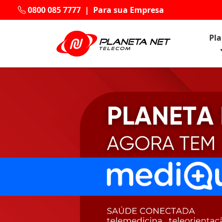
0800 085 7777
|
Para sua Empresa
Pl