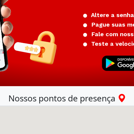
Altere a senha
Pague suas me
Fale com nosso
Teste a veloci
Nossos pontos de presença