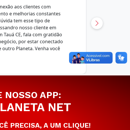
nexão aos clientes com
ento e melhorias constantes
úvida tem esse tipo de
essandro nosso cliente em
m Tauá CE, fala com gratidão
negócio, por estar conectado
e outro Planeta. Venha você
E NOSSO APP:
LANETA NET
CÊ PRECISA, A UM CLIQUE!