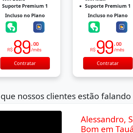
Suporte Premium 1
Suporte Premium 1
Incluso no Plano
Incluso no Plano
89
99
, 00
, 00
R$
/mês
R$
/mês
Contratar
Contratar
que nossos clientes estão falando
Alessandro, S
Bom em Tauá