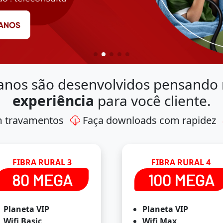
anos são desenvolvidos pensando
experiência
para você cliente.
m travamentos
Faça downloads com rapidez
FIBRA RURAL 3
FIBRA RURAL 4
80 MEGA
100 MEGA
Planeta VIP
Planeta VIP
Wifi Basic
Wifi Max