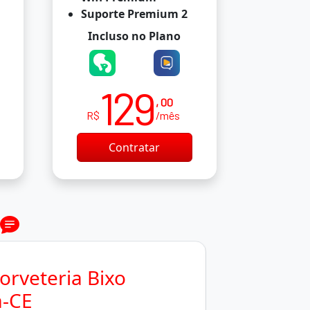
Suporte Premium 2
Incluso no Plano
129
, 00
R$
/mês
Contratar
orveteria Bixo
-CE