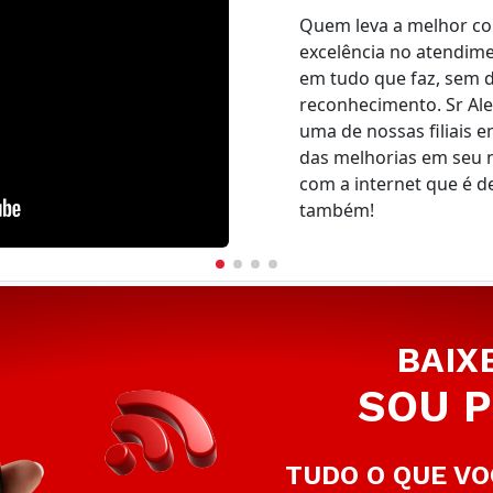
Quem leva a melhor co
excelência no atendim
em tudo que faz, sem d
reconhecimento. Sr Al
uma de nossas filiais e
das melhorias em seu 
com a internet que é d
também!
BAIX
SOU P
TUDO O QUE VO