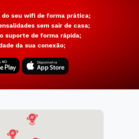
 do seu wifi de forma prática;
nsalidades sem sair de casa;
 suporte de forma rápida;
dade da sua conexão;