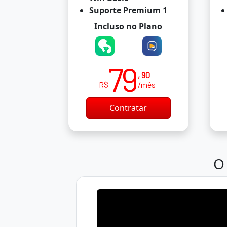
Suporte Premium 1
Incluso no Plano
79
, 90
R$
/mês
Contratar
O 