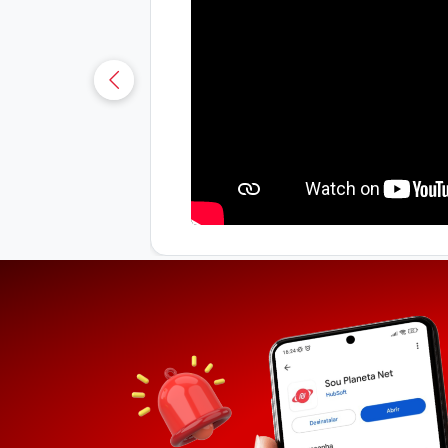
uá-CE
sobre os
osianna