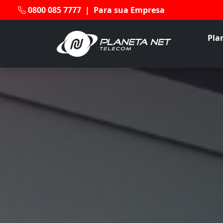
0800 085 7777
|
Para sua Empresa
Pla